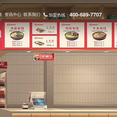
400-689-7707
质
资讯中心
联系我们
加盟热线：