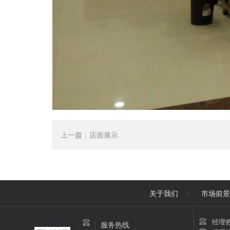
上一篇：
店面展示
关于我们
市场前景
经理热
服务热线