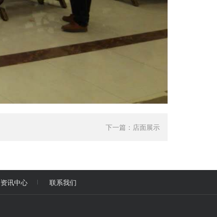
下一篇：
店面展示
资讯中心
联系我们